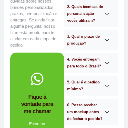
dúvidas sobre nossos
2. Quais técnicas de
brindes personalizados,
prazos, personalização e
personalização
entregas. Se ainda ficar
vocês utilizam?
alguma pergunta, nosso
time está pronto para te
3. Qual o prazo de
ajudar em cada etapa do
produção?
pedido.
4. Vocês entregam
para todo o Brasil?
WhatsApp.
no
Me chama
5. Qual é o pedido
mínimo?
você?
Fique à
brindes certa para
vontade para
empresa de
6. Posso receber
me chamar
Personalizado é a
um mockup antes
Mimos
de fechar o pedido?
Tem dúvidas se a
Estou no