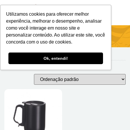
Utilizamos cookies para oferecer melhor
Brindes Personalizados
Brindes Ecológicos
experiência, melhorar o desempenho, analisar
como você interage em nosso site e
Início
/ Canecas De Metal
personalizar conteúdo. Ao utilizar este site, você
concorda com o uso de cookies.
Ok, entendi!
Canecas de Metal
Exibindo um único resultado