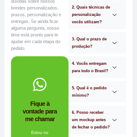
dúvidas sobre nossos
2. Quais técnicas de
brindes personalizados,
prazos, personalização e
personalização
entregas. Se ainda ficar
vocês utilizam?
alguma pergunta, nosso
time está pronto para te
3. Qual o prazo de
ajudar em cada etapa do
produção?
pedido.
4. Vocês entregam
para todo o Brasil?
WhatsApp.
no
Me chama
5. Qual é o pedido
mínimo?
você?
Fique à
brindes certa para
vontade para
empresa de
6. Posso receber
me chamar
Personalizado é a
um mockup antes
Mimos
de fechar o pedido?
Tem dúvidas se a
Estou no