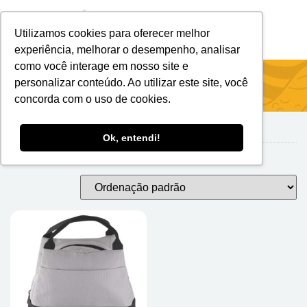
Utilizamos cookies para oferecer melhor
Brindes Personalizados
Brindes Ecológicos
experiência, melhorar o desempenho, analisar
como você interage em nosso site e
Início
/
Bolsas Térmicas
/ RPET
personalizar conteúdo. Ao utilizar este site, você
concorda com o uso de cookies.
Ok, entendi!
rPET
Exibindo um único resultado